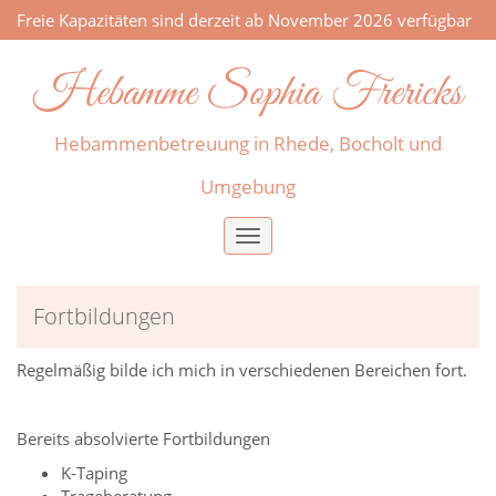
Freie Kapazitäten sind derzeit ab November 2026 verfügbar
Hebamme Sophia Frericks
Hebammenbetreuung in Rhede, Bocholt und
Umgebung
Toggle
navigation
Fortbildungen
Regelmäßig bilde ich mich in verschiedenen Bereichen fort.
Bereits absolvierte Fortbildungen
K-Taping