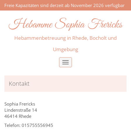
Freie Kapazitäten sind derzeit ab November 2026 verfügbar
Hebamme Sophia Frericks
Hebammenbetreuung in Rhede, Bocholt und
Umgebung
Toggle
navigation
Kontakt
Sophia Frericks
Lindenstraße 14
46414 Rhede
Telefon: 015755556945